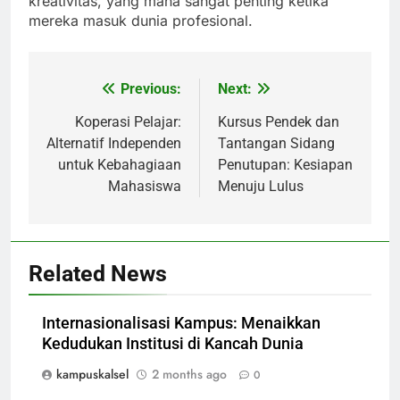
kreativitas, yang mana sangat penting ketika
mereka masuk dunia profesional.
Previous:
Next:
Post
navigation
Koperasi Pelajar:
Kursus Pendek dan
Alternatif Independen
Tantangan Sidang
untuk Kebahagiaan
Penutupan: Kesiapan
Mahasiswa
Menuju Lulus
Related News
Internasionalisasi Kampus: Menaikkan
Kedudukan Institusi di Kancah Dunia
kampuskalsel
2 months ago
0