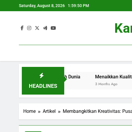
Skip
Saturday, August 8, 2026
1:59:51 PM
to
content
Ka
 Institusi di Kancah Dunia
Menaikkan Kualitas Pelaya
3 Months Ago
HEADLINES
Home
Artikel
Membangkitkan Kreativitas: Pus