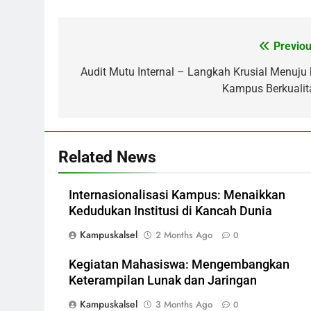
Previou
Post
navigation
Audit Mutu Internal – Langkah Krusial Menuju 
Kampus Berkualit
Related News
Internasionalisasi Kampus: Menaikkan
Kedudukan Institusi di Kancah Dunia
Kampuskalsel
2 Months Ago
0
Kegiatan Mahasiswa: Mengembangkan
Keterampilan Lunak dan Jaringan
Kampuskalsel
3 Months Ago
0