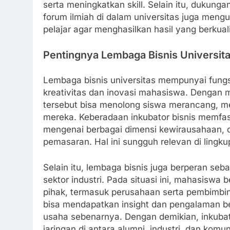
serta meningkatkan skill. Selain itu, dukunga
forum ilmiah di dalam universitas juga meng
pelajar agar menghasilkan hasil yang berkual
Pentingnya Lembaga Bisnis Universit
Lembaga bisnis universitas mempunyai fung
kreativitas dan inovasi mahasiswa. Dengan
tersebut bisa menolong siswa merancang, m
mereka. Keberadaan inkubator bisnis memfasil
mengenai berbagai dimensi kewirausahaan, d
pemasaran. Hal ini sungguh relevan di lingku
Selain itu, lembaga bisnis juga berperan se
sektor industri. Pada situasi ini, mahasisw
pihak, termasuk perusahaan serta pembimbin
bisa mendapatkan insight dan pengalaman be
usaha sebenarnya. Dengan demikian, inkubat
jaringan di antara alumni, industri, dan komun