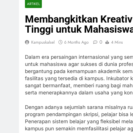
ARTIKEL
Membangkitkan Kreativi
Tinggi untuk Mahasisw
0
Kampuskalsel
6 Months Ago
4 Mins
Dalam era persaingan internasional yang sem
untuk mahasiswa agar sukses di dunia profe
bergantung pada kemampuan akademik semat
fasilitas yang tersedia di kampus. Inkubator
sangat bermanfaat, memberi ruang bagi mah
serta menerapkannya dalam usaha yang konk
Dengan adanya sejumlah sarana misalnya rua
program pendampingan skripsi, pelajar bisa 
Penerapan sistem belajar yang fleksibel mela
kampus pun semakin memfasilitasi pelajar a