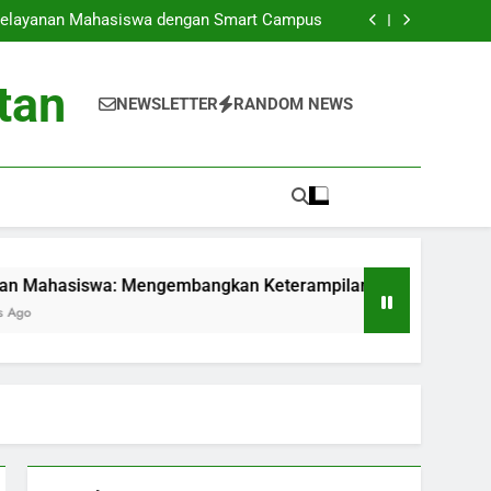
aikkan Kedudukan Institusi di Kancah Dunia
Pelayanan Mahasiswa dengan Smart Campus
mbangkan Keterampilan Lunak dan Jaringan
editasi Global Melalui Audit Mutu Internal.
aikkan Kedudukan Institusi di Kancah Dunia
tan
Pelayanan Mahasiswa dengan Smart Campus
NEWSLETTER
RANDOM NEWS
mbangkan Keterampilan Lunak dan Jaringan
editasi Global Melalui Audit Mutu Internal.
swa: Mengembangkan Keterampilan Lunak dan Jaringan