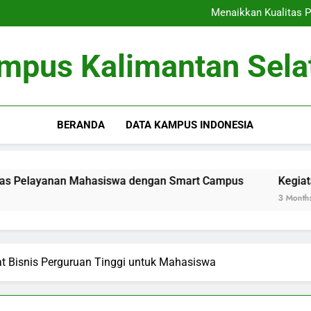
Internasionalisasi Kampus: Men
Menaikkan Kualitas 
Kegiatan Mahasiswa: Menge
Mengoptimalkan Akr
Internasionalisasi Kampus: Men
mpus Kalimantan Sela
Menaikkan Kualitas 
Kegiatan Mahasiswa: Menge
Mengoptimalkan Akr
BERANDA
DATA KAMPUS INDONESIA
nan Mahasiswa dengan Smart Campus
Kegiatan Mahasi
3 Months Ago
at Bisnis Perguruan Tinggi untuk Mahasiswa