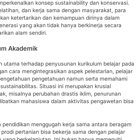
mperkenalkan konsep sustainability dan konservasi.
elatihan, dan kerja sama dengan masyarakat, para
n ketertarikan dan kemampuan dirinya dalam
 generasi yang akan tidak hanya berkinerja secara
rikan alam sendiri.
lum Akademik
h utama terhadap penyusunan kurikulum belajar pada
cara mengintegrasikan aspek pelestarian, pelajar
 pengetahuan pengetahuan namun serta memahami
stainabilitas. Situasi ini merupakan krusial
k, misalnya perubahan drastis iklim, penurunan
elibatkan mahasiswa dalam aktivitas pengawetan bisa
m pendidikan menggugah kerja sama antara beragam
i prodi pertanian bisa bekerja sama dengan pelajar
 yang berkelanjutan. Ini bukan hanya memenuhi